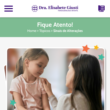
Fique Atento!
Home
>
Tópicos
>
Sinais de Alterações